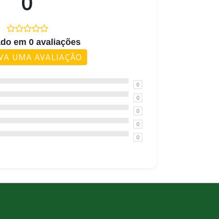
0
do em 0 avaliações
VA UMA AVALIAÇÃO
0
0
0
0
0