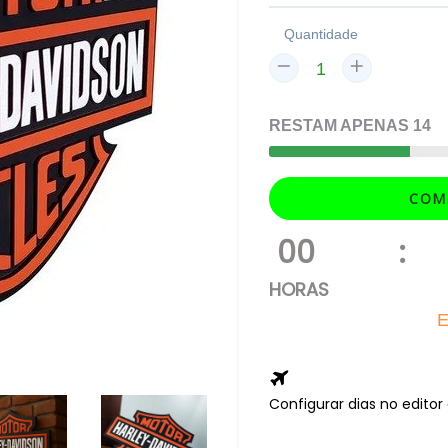
Quantidade
RESTAM
APENAS
14
COM
00
:
HORAS
E
Configurar dias no edito