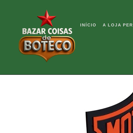
Pular
para
o
INÍCIO
A LOJA PE
conteúdo