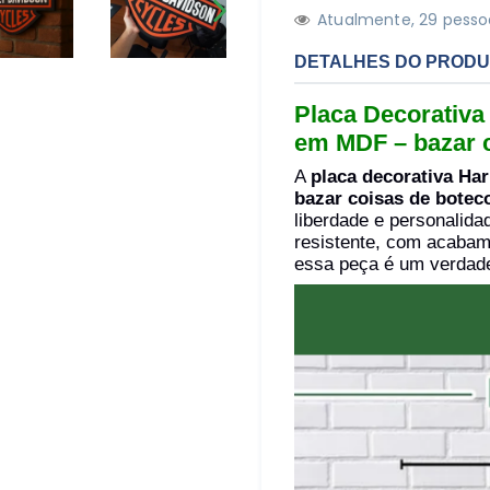
Atualmente,
2
9
pessoa
PRÓXIMO
SLIDE
DETALHES DO PROD
Placa Decorativa
em MDF – bazar c
A
placa decorativa H
bazar coisas de botec
liberdade e personalid
resistente, com acabam
essa peça é um verdade