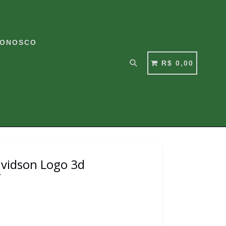
CONOSCO
Pesquisar
CARRINHO
CARRINHO
R$ 0,00
avidson Logo 3d
f