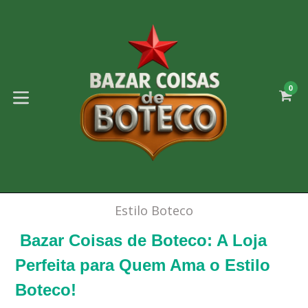
Pular
para
o
conteúdo
0
C
C
expandir/colapsar
Estilo Boteco
Bazar Coisas de Boteco: A Loja
Perfeita para Quem Ama o Estilo
Boteco!