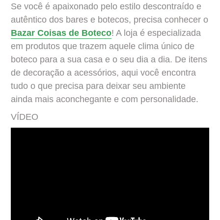
Se você é apaixonado pelo estilo descontraído e
autêntico dos bares e botecos, precisa conhecer o
Bazar Coisas de Boteco
! A loja é especializada
em produtos que trazem aquele clima único de
boteco para a sua casa e o seu dia a dia. De itens
de decoração a acessórios, aqui você encontra
tudo o que precisa para deixar seu ambiente
ainda mais aconchegante e com personalidade.
VÍDEO