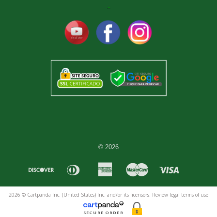
© 2026
2026 © Cartpanda Inc. (United States) Inc. and/or its licensors. Review legal terms of use
here
and privacy policy
here
. Contact us
here
.
Advertising, product claims, and promotional materials related to this order are created by
SECURE ORDER
the Supplier of the product, not by Cartpanda. Please review all product information and