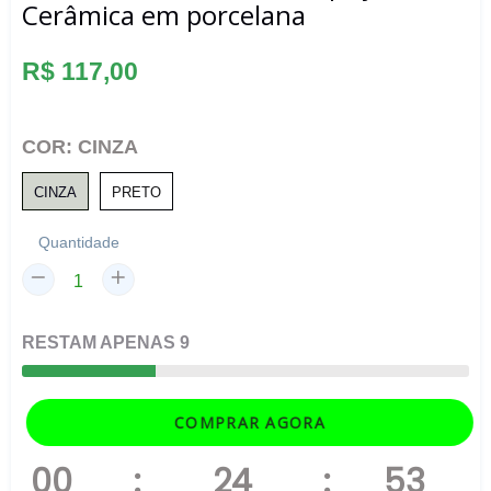
Cerâmica em porcelana
Preço
R$ 117,00
normal
COR:
CINZA
CINZA
PRETO
Quantidade
RESTAM
APENAS
9
COMPRAR AGORA
00
:
24
:
52