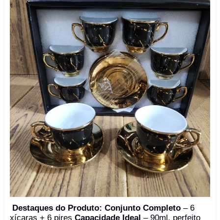
Destaques do Produto:
Conjunto Completo
– 6
xícaras + 6 pires
Capacidade Ideal
– 90ml, perfeito