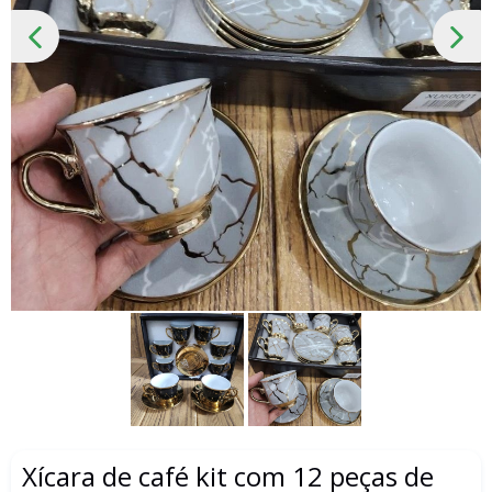
SLIDE
PRÓ
ANTERIOR
SLID
Xícara de café kit com 12 peças de