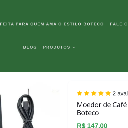
RFEITA PARA QUEM AMA O ESTILO BOTECO
FALE 
BLOG
PRODUTOS
2 ava
Moedor de Café E
Boteco
Preço
R$ 147,00