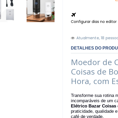
Configurar dias no edito
PRÓXIMO
SLIDE
Atualmente,
1
8
pessoa
DETALHES DO PROD
Moedor de Ca
Coisas de Bo
Hora, com Es
Transforme sua rotina 
incomparáveis de um c
Elétrico Bazar Coisas
praticidade, qualidade 
café de verdade.