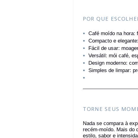
POR QUE ESCOLHE
Café moído na hora: f
Compacto e elegante: 
Fácil de usar: moage
Versátil: mói café, e
Design moderno: com
Simples de limpar: p
TORNE SEUS MOME
Nada se compara à expe
recém-moído. Mais do q
estilo, sabor e intensi