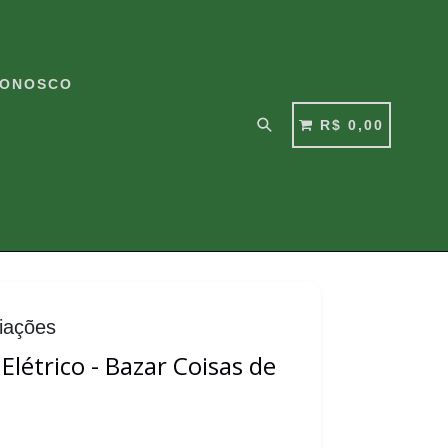
CONOSCO
Pesquisar
CARRINHO
CARRINHO
R$ 0,00
liações
létrico - Bazar Coisas de