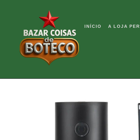
Pular
para
o
INÍCIO
A LOJA PE
conteúdo