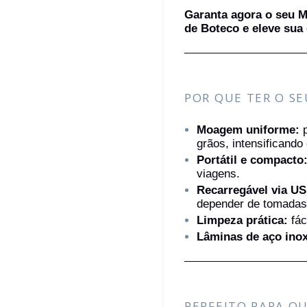
Garanta agora o seu M
de Boteco e eleve sua 
POR QUE TER O S
Moagem uniforme:
p
grãos, intensificando
Portátil e compacto
viagens.
Recarregável via U
depender de tomadas
Limpeza prática:
fác
Lâminas de aço inox
PERFEITO PARA Q