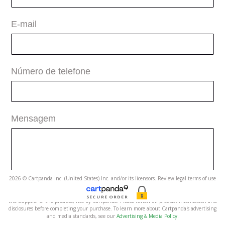
E-mail
Número de telefone
Mensagem
2026 © Cartpanda Inc. (United States) Inc. and/or its licensors. Review legal terms of use
here
and privacy policy
here
. Contact us
here
.
Advertising, product claims, and promotional materials related to this order are created by
SECURE ORDER
the Supplier of the product, not by Cartpanda. Please review all product information and
disclosures before completing your purchase. To learn more about Cartpanda's advertising
and media standards, see our
Advertising & Media Policy
.