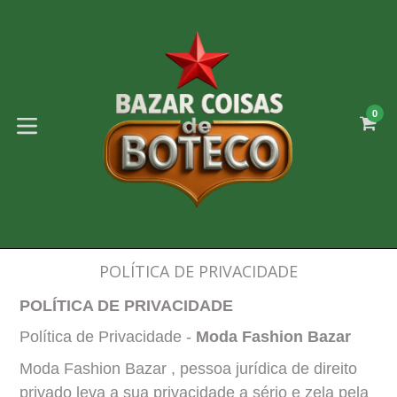
Pular
para
o
conteúdo
0
C
C
expandir/colapsar
POLÍTICA DE PRIVACIDADE
POLÍTICA DE PRIVACIDADE
Política de Privacidade - 
Moda Fashion Bazar 
Moda Fashion Bazar , pessoa jurídica de direito 
privado leva a sua privacidade a sério e zela pela 