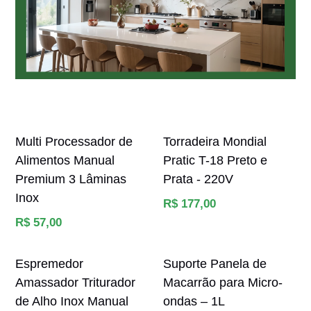
Multi Processador de
Torradeira Mondial
Alimentos Manual
Pratic T-18 Preto e
Premium 3 Lâminas
Prata - 220V
Inox
Preço
R$ 177,00
Preço
normal
R$ 57,00
normal
Espremedor
Suporte Panela de
Amassador Triturador
Macarrão para Micro-
de Alho Inox Manual
ondas – 1L