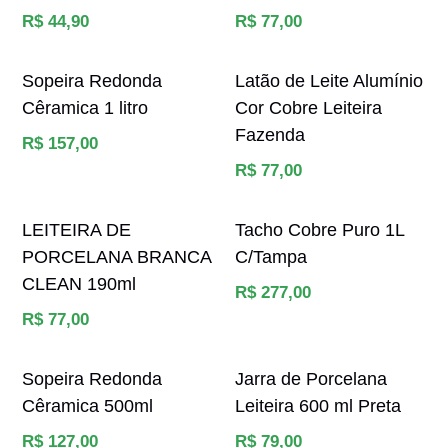
Preço
Preço
R$ 44,90
R$ 77,00
normal
normal
Sopeira Redonda
Latão de Leite Alumínio
Cêramica 1 litro
Cor Cobre Leiteira
Fazenda
Preço
R$ 157,00
normal
Preço
R$ 77,00
normal
LEITEIRA DE
Tacho Cobre Puro 1L
PORCELANA BRANCA
C/Tampa
CLEAN 190ml
Preço
R$ 277,00
Preço
normal
R$ 77,00
normal
Sopeira Redonda
Jarra de Porcelana
Cêramica 500ml
Leiteira 600 ml Preta
Preço
Preço
R$ 127,00
R$ 79,00