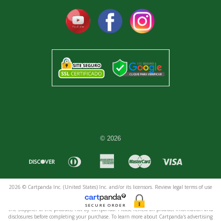
© 2026
2026 © Cartpanda Inc. (United States) Inc. and/or its licensors. Review legal terms of use
here
and privacy policy
here
. Contact us
here
.
Advertising, product claims, and promotional materials related to this order are created by
SECURE ORDER
the Supplier of the product, not by Cartpanda. Please review all product information and
disclosures before completing your purchase. To learn more about Cartpanda's advertising