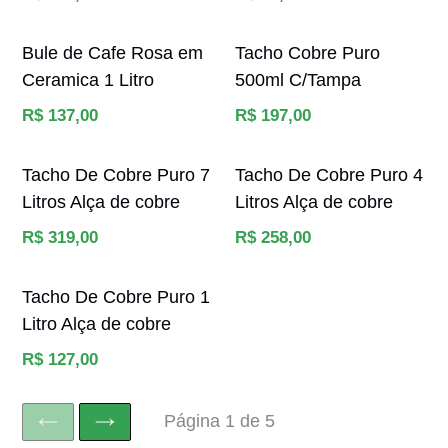
normal
normal
Bule de Cafe Rosa em
Tacho Cobre Puro
Ceramica 1 Litro
500ml C/Tampa
Preço
Preço
R$ 137,00
R$ 197,00
normal
normal
Tacho De Cobre Puro 7
Tacho De Cobre Puro 4
Litros Alça de cobre
Litros Alça de cobre
Preço
Preço
R$ 319,00
R$ 258,00
normal
normal
Tacho De Cobre Puro 1
Litro Alça de cobre
Preço
R$ 127,00
normal
Página 1 de 5
ANTERIOR
SEGUINTE