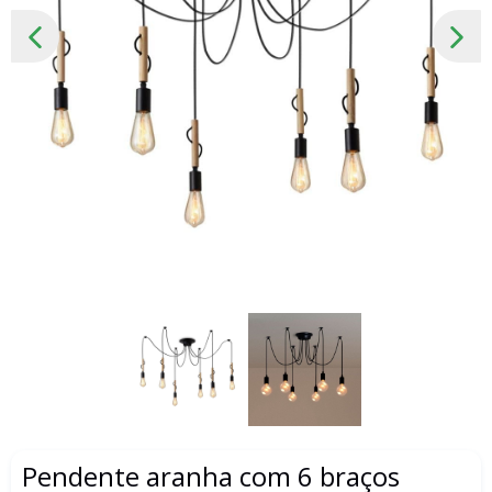
SLIDE
PRÓ
ANTERIOR
SLID
Pendente aranha com 6 braços